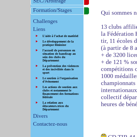
SEC/Arbitrage
Formation/Stages
Qui sommes n
Challenges
13 clubs affili
Liens
la Fédération 
L’aide à l’achat de matériel
tir, 11 écoles d
Le développement de la
pratique féminine
(à partir de 8 
l’accueil de personnes en
+ de 3200 lice
situation de handicap au
sein des clubs du
+ de 121 % son
Département
La prévention des violences
compétitions 
et des incivilités dans le
sport
1000 médailles
Le soutien à l’organisation
championnats 
d’évènement
Les actions de soutien aux
internationaux
clubs et notamment le
financement des formations
collectif dépa
fédérale
heures de béné
La relation aux
éducateurs.trices du
Département
Divers
Contactez-nous