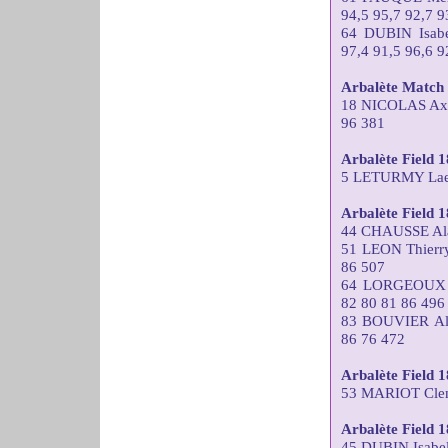
94,5 95,7 92,7 9
64 DUBIN Isa
97,4 91,5 96,6 9
Arbalète Match 
18 NICOLAS Ax
96 381
Arbalète Field
5 LETURMY Laet
Arbalète Field 
44 CHAUSSE Ala
51 LEON Thier
86 507
64 LORGEOUX T
82 80 81 86 496
83 BOUVIER Al
86 76 472
Arbalète Field 
53 MARIOT Clem
Arbalète Field
45 DUBIN Isabe