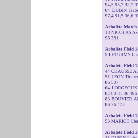
94,5 95,7 92,7 9
64 DUBIN Isa
97,4 91,5 96,6 9
Arbalète Match 
18 NICOLAS Ax
96 381
Arbalète Field
5 LETURMY Laet
Arbalète Field 
44 CHAUSSE Ala
51 LEON Thier
86 507
64 LORGEOUX T
82 80 81 86 496
83 BOUVIER Al
86 76 472
Arbalète Field 
53 MARIOT Clem
Arbalète Field
45 DUBIN Isabe