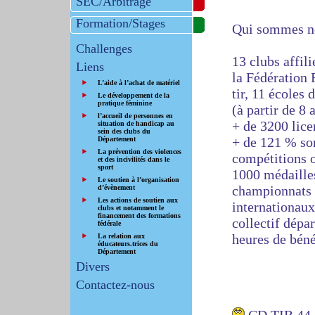
SEC/Arbitrage
Formation/Stages
Qui sommes n
Challenges
13 clubs affili
Liens
la Fédération 
L’aide à l’achat de matériel
tir, 11 écoles d
Le développement de la
pratique féminine
(à partir de 8 
l’accueil de personnes en
+ de 3200 lice
situation de handicap au
sein des clubs du
+ de 121 % son
Département
La prévention des violences
compétitions 
et des incivilités dans le
sport
1000 médailles
Le soutien à l’organisation
championnats 
d’évènement
Les actions de soutien aux
internationaux
clubs et notamment le
financement des formations
collectif dépa
fédérale
heures de béné
La relation aux
éducateurs.trices du
Département
Divers
Contactez-nous