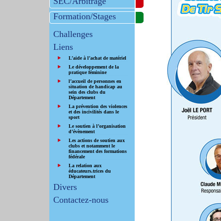
SEC/Arbitrage
Formation/Stages
Challenges
Liens
L’aide à l’achat de matériel
Le développement de la
pratique féminine
l’accueil de personnes en
situation de handicap au
sein des clubs du
Département
La prévention des violences
et des incivilités dans le
sport
Le soutien à l’organisation
d’évènement
Les actions de soutien aux
clubs et notamment le
financement des formations
fédérale
La relation aux
éducateurs.trices du
Département
Divers
Contactez-nous