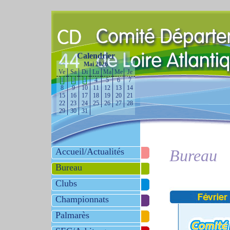
Calendrier
<<
Mai 2026
>>
Ve
Sa
Di
Lu
Ma
Me
Je
1
2
3
4
5
6
7
8
9
10
11
12
13
14
15
16
17
18
19
20
21
22
23
24
25
26
27
28
29
30
31
Accueil/Actualités
Bureau
Bureau
Clubs
Championnats
Palmarès