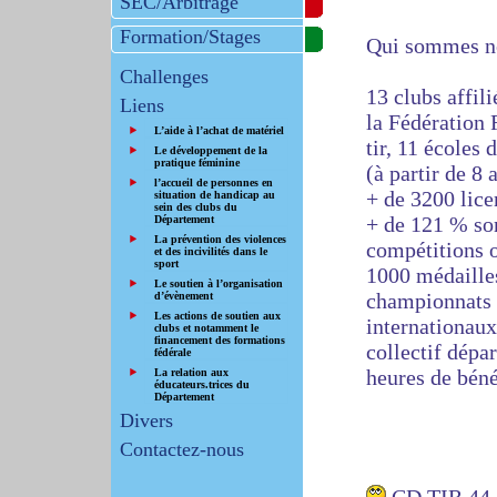
SEC/Arbitrage
Formation/Stages
Qui sommes n
Challenges
13 clubs affili
Liens
la Fédération 
L’aide à l’achat de matériel
tir, 11 écoles d
Le développement de la
pratique féminine
(à partir de 8 
l’accueil de personnes en
+ de 3200 lice
situation de handicap au
sein des clubs du
+ de 121 % son
Département
La prévention des violences
compétitions 
et des incivilités dans le
sport
1000 médailles
Le soutien à l’organisation
championnats 
d’évènement
Les actions de soutien aux
internationaux
clubs et notamment le
financement des formations
collectif dépa
fédérale
heures de béné
La relation aux
éducateurs.trices du
Département
Divers
Contactez-nous