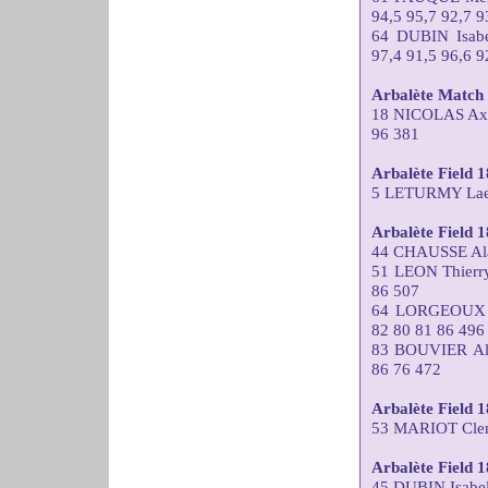
94,5 95,7 92,7 9
64 DUBIN Isa
97,4 91,5 96,6 9
Arbalète Match 
18 NICOLAS Ax
96 381
Arbalète Field
5 LETURMY Laet
Arbalète Field 
44 CHAUSSE Ala
51 LEON Thier
86 507
64 LORGEOUX T
82 80 81 86 496
83 BOUVIER Al
86 76 472
Arbalète Field 
53 MARIOT Clem
Arbalète Field
45 DUBIN Isabe