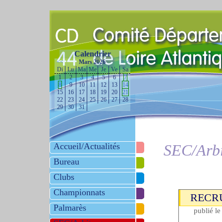
Calendrier
<<
Mars 2026
>>
Di
Lu
Ma
Me
Je
Ve
Sa
1
2
3
4
5
6
7
8
9
10
11
12
13
14
15
16
17
18
19
20
21
22
23
24
25
26
27
28
29
30
31
Accueil/Actualités
SEC/Arbi
Bureau
Clubs
Championnats
RECR
Palmarès
publié l