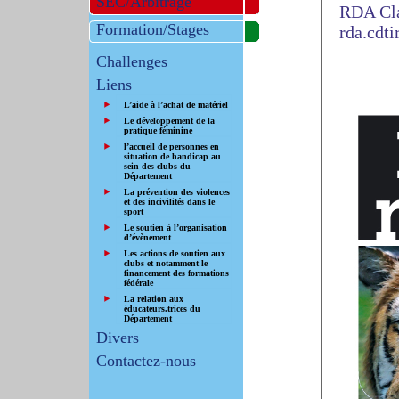
SEC/Arbitrage
RDA Cla
Formation/Stages
rda.cdt
Challenges
Liens
L’aide à l’achat de matériel
Le développement de la
pratique féminine
l’accueil de personnes en
situation de handicap au
sein des clubs du
Département
La prévention des violences
et des incivilités dans le
sport
Le soutien à l’organisation
d’évènement
Les actions de soutien aux
clubs et notamment le
financement des formations
fédérale
La relation aux
éducateurs.trices du
Département
Divers
Contactez-nous