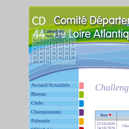
Calendrier
<<
Août. 2026
>>
Sa
Di
Lu
Ma
Me
Je
Ve
1
2
3
4
5
6
7
8
9
10
11
12
13
14
15
16
17
18
19
20
21
22
23
24
25
26
27
28
29
30
31
Accueil/Actualités
Challeng
Bureau
Clubs
Championnats
Date
Palmarès
23/10/2026
Chal
24/10/2026