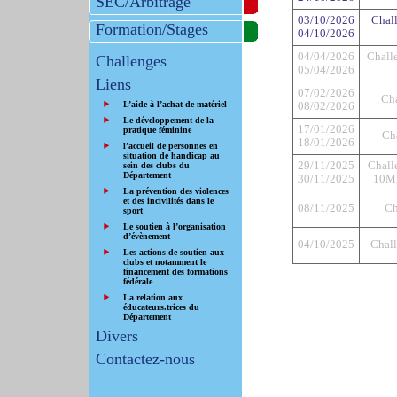
SEC/Arbitrage
03/10/2026
Chal
Formation/Stages
04/10/2026
04/04/2026
Challe
Challenges
05/04/2026
Liens
07/02/2026
Cha
L’aide à l’achat de matériel
08/02/2026
Le développement de la
17/01/2026
pratique féminine
Ch
18/01/2026
l’accueil de personnes en
situation de handicap au
29/11/2025
Chall
sein des clubs du
Département
30/11/2025
10M, 
La prévention des violences
et des incivilités dans le
08/11/2025
Ch
sport
Le soutien à l’organisation
d’évènement
04/10/2025
Chall
Les actions de soutien aux
clubs et notamment le
financement des formations
fédérale
La relation aux
éducateurs.trices du
Département
Divers
Contactez-nous