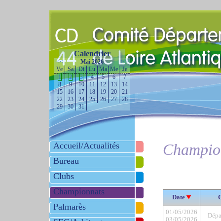
Calendrier
<<
Mai 2026
>>
Ve
Sa
Di
Lu
Ma
Me
Je
1
2
3
4
5
6
7
8
9
10
11
12
13
14
15
16
17
18
19
20
21
22
23
24
25
26
27
28
29
30
31
Accueil/Actualités
Champio
Bureau
Clubs
Championnats
Date
Palmarès
01/05/2026
Dépa
03/05/2026