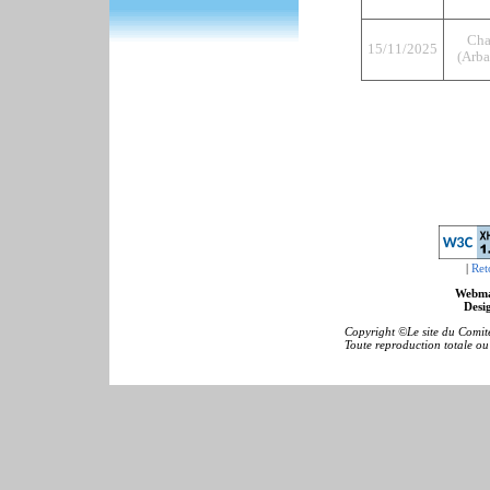
Cha
15/11/2025
(Arba
|
Ret
Webma
Desig
Copyright ©Le site du Comité
Toute reproduction totale ou p