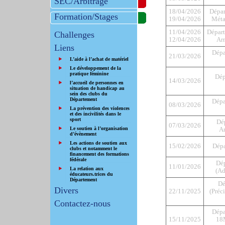
SEC/Arbitrage
18/04/2026
Dépar
Formation/Stages
19/04/2026
Métal
11/04/2026
Départ
Challenges
12/04/2026
Ar
Liens
Dépa
21/03/2026
L’aide à l’achat de matériel
Le développement de la
pratique féminine
Dép
14/03/2026
l’accueil de personnes en
situation de handicap au
sein des clubs du
Département
Dépa
08/03/2026
La prévention des violences
et des incivilités dans le
sport
Dé
07/03/2026
Le soutien à l’organisation
An
d’évènement
Les actions de soutien aux
15/02/2026
Dépa
clubs et notamment le
financement des formations
fédérale
Dé
11/01/2026
La relation aux
(Ad
éducateurs.trices du
Département
Dé
Divers
22/11/2025
(Préci
Contactez-nous
Dépa
15/11/2025
18M