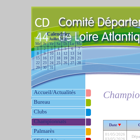
Calendrier
<<
Juillet 2026
>>
Me
Je
Ve
Sa
Di
Lu
Ma
1
2
3
4
5
6
7
8
9
10
11
12
13
14
15
16
17
18
19
20
21
22
23
24
25
26
27
28
29
30
31
Accueil/Actualités
Champio
Bureau
Clubs
Championnats
Date
Palmarès
01/05/2026
Dépa
03/05/2026