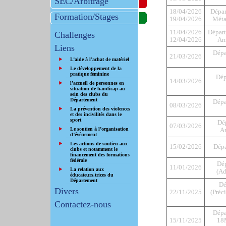
SEC/Arbitrage
18/04/2026
Dépar
Formation/Stages
19/04/2026
Métal
11/04/2026
Départ
Challenges
12/04/2026
Ar
Liens
Dépa
21/03/2026
L’aide à l’achat de matériel
Le développement de la
pratique féminine
Dép
14/03/2026
l’accueil de personnes en
situation de handicap au
sein des clubs du
Département
Dépa
08/03/2026
La prévention des violences
et des incivilités dans le
sport
Dé
07/03/2026
Le soutien à l’organisation
An
d’évènement
Les actions de soutien aux
15/02/2026
Dépa
clubs et notamment le
financement des formations
fédérale
Dé
11/01/2026
La relation aux
(Ad
éducateurs.trices du
Département
Dé
Divers
22/11/2025
(Préci
Contactez-nous
Dépa
15/11/2025
18M