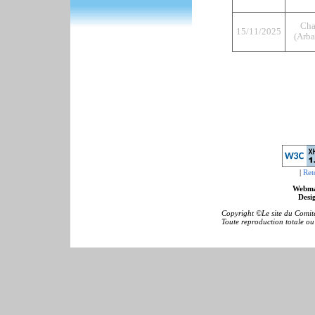
Cha
15/11/2025
(Arba
|
Ret
Webma
Desig
Copyright ©Le site du Comité
Toute reproduction totale ou p