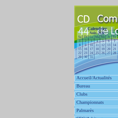
Calendrier
<<
Août. 2026
>>
Sa
Di
Lu
Ma
Me
Je
Ve
1
2
3
4
5
6
7
8
9
10
11
12
13
14
15
16
17
18
19
20
21
22
23
24
25
26
27
28
29
30
31
Accueil/Actualités
Bureau
Clubs
Championnats
Palmarès