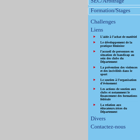
SEC/Arbitrage
Formation/Stages
Challenges
Liens
L’aide à l’achat de matériel
Le développement de la
pratique féminine
l’accueil de personnes en
situation de handicap au
sein des clubs du
Département
La prévention des violences
et des incivilités dans le
sport
Le soutien à l’organisation
d’évènement
Les actions de soutien aux
clubs et notamment le
financement des formations
fédérale
La relation aux
éducateurs.trices du
Département
Divers
Contactez-nous