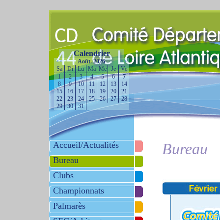
Calendrier
<<
Août. 2026
>>
Sa
Di
Lu
Ma
Me
Je
Ve
1
2
3
4
5
6
7
8
9
10
11
12
13
14
15
16
17
18
19
20
21
22
23
24
25
26
27
28
29
30
31
Accueil/Actualités
Bureau
Bureau
Clubs
Championnats
Palmarès