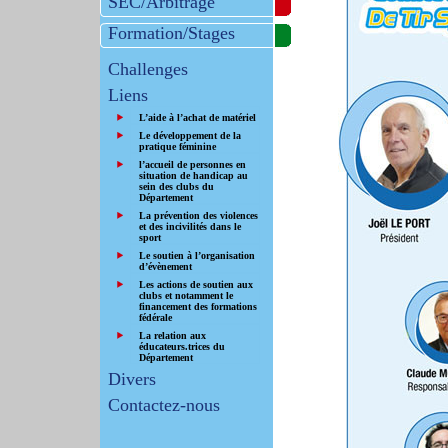
SEC/Arbitrage
Formation/Stages
Challenges
Liens
L’aide à l’achat de matériel
Le développement de la
pratique féminine
l’accueil de personnes en
situation de handicap au
sein des clubs du
Département
La prévention des violences
et des incivilités dans le
sport
Le soutien à l’organisation
d’évènement
Les actions de soutien aux
clubs et notamment le
financement des formations
fédérale
La relation aux
éducateurs.trices du
Département
Divers
Contactez-nous